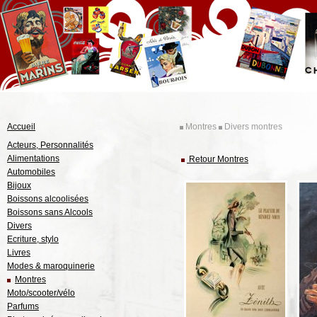
Accueil
Montres
Divers montres
Acteurs, Personnalités
Alimentations
Retour Montres
Automobiles
Bijoux
Boissons alcoolisées
Boissons sans Alcools
Divers
Ecriture, stylo
Livres
Modes & maroquinerie
Montres
Moto/scooter/vélo
Parfums