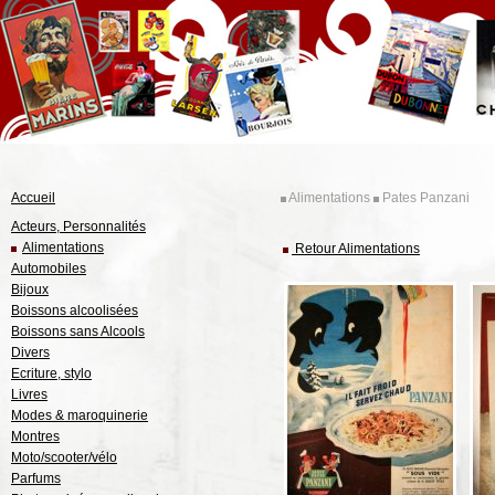
Accueil
Alimentations
Pates Panzani
Acteurs, Personnalités
Alimentations
Retour Alimentations
Automobiles
Bijoux
Boissons alcoolisées
Boissons sans Alcools
Divers
Ecriture, stylo
Livres
Modes & maroquinerie
Montres
Moto/scooter/vélo
Parfums