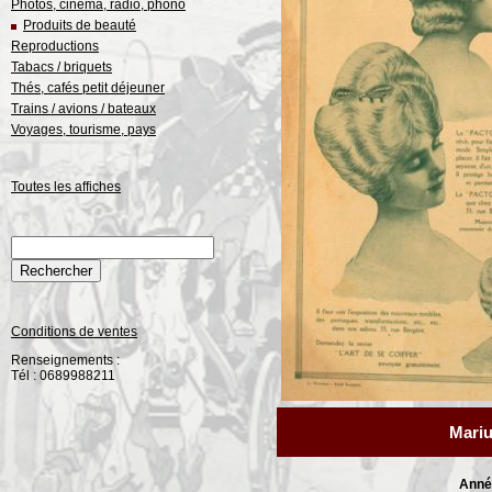
Photos, cinéma, radio, phono
Produits de beauté
Reproductions
Tabacs / briquets
Thés, cafés petit déjeuner
Trains / avions / bateaux
Voyages, tourisme, pays
Toutes les affiches
Conditions de ventes
Renseignements :
Tél : 0689988211
Mari
Anné