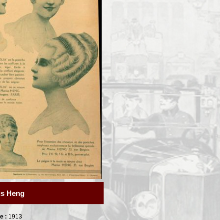
us Heng
e :
1913