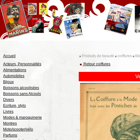
Accueil
Produits de beauté
coiffures
Ma
Acteurs, Personnalités
Retour coiffures
Alimentations
Automobiles
V
Bijoux
Boissons alcoolisées
Boissons sans Alcools
Divers
Ecriture, stylo
Livres
Modes & maroquinerie
Montres
Moto/scooter/vélo
Parfums