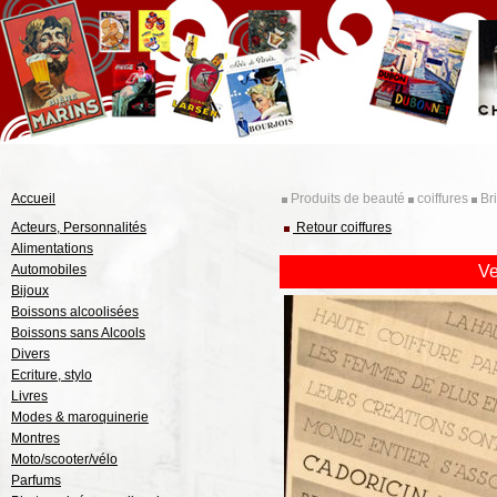
Accueil
Produits de beauté
coiffures
Bri
Acteurs, Personnalités
Retour coiffures
Alimentations
Automobiles
V
Bijoux
Boissons alcoolisées
Boissons sans Alcools
Divers
Ecriture, stylo
Livres
Modes & maroquinerie
Montres
Moto/scooter/vélo
Parfums