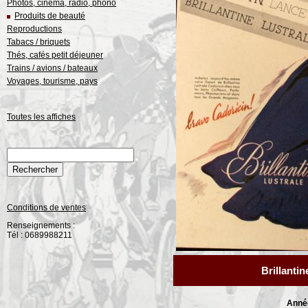
Photos, cinéma, radio, phono
Produits de beauté
Reproductions
Tabacs / briquets
Thés, cafés petit déjeuner
Trains / avions / bateaux
Voyages, tourisme, pays
Toutes les affiches
Conditions de ventes
Renseignements :
Tél : 0689988211
Brillanti
Anné