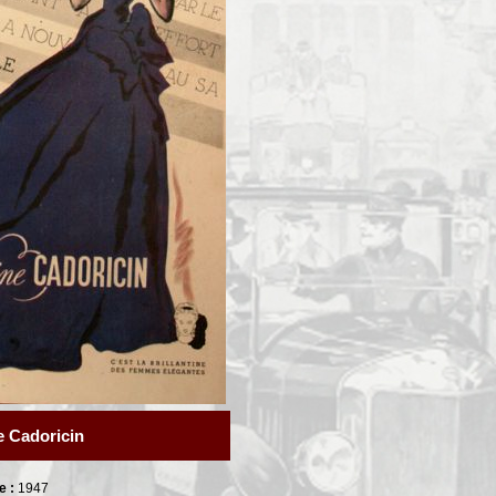
ne Cadoricin
e :
1947