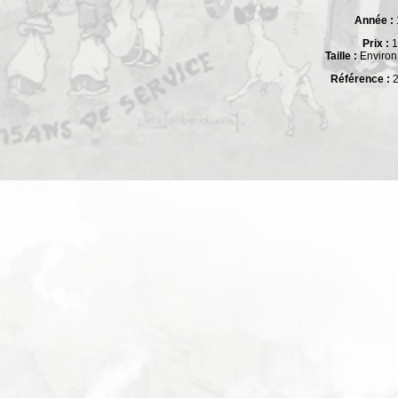
Année :
Prix :
1
Taille :
Environ
Référence :
2