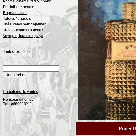
Photos, cinéma, radio, phono
Produits de beauté
Reproductions
Tabacs / briquets
Thés, cafés petit déjeuner
Trains / avions / bateaux
Voyages, tourisme, pays
Toutes les affiches
Conditions de ventes
Renseignements :
Tél : 0689988211
Roger G