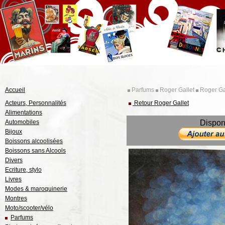
Accueil
Parfums
Roger Gallet
Roger Ga
Acteurs, Personnalités
Retour Roger Gallet
Alimentations
Automobiles
Dispon
Bijoux
Boissons alcoolisées
Boissons sans Alcools
Divers
Ecriture, stylo
Livres
Modes & maroquinerie
Montres
Moto/scooter/vélo
Parfums