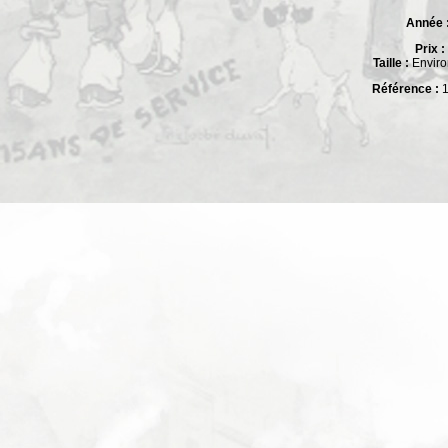
Année 
Prix :
Taille :
Enviro
Référence :
1