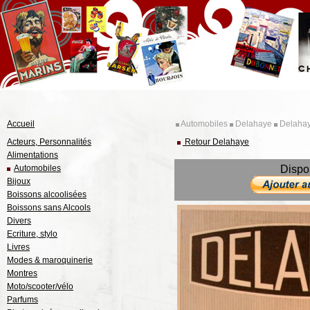
Accueil
Automobiles
Delahaye
Delaha
Acteurs, Personnalités
Retour Delahaye
Alimentations
Automobiles
Dispo
Bijoux
Boissons alcoolisées
Boissons sans Alcools
Divers
Ecriture, stylo
Livres
Modes & maroquinerie
Montres
Moto/scooter/vélo
Parfums