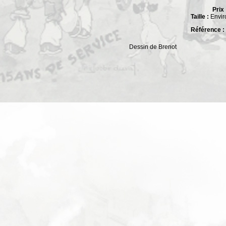
Prix 
Taille :
Envir
Référence :
Dessin de Brenot