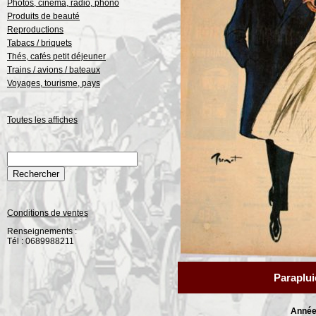
Photos, cinéma, radio, phono
Produits de beauté
Reproductions
Tabacs / briquets
Thés, cafés petit déjeuner
Trains / avions / bateaux
Voyages, tourisme, pays
Toutes les affiches
Conditions de ventes
Renseignements :
Tél : 0689988211
Paraplu
Année