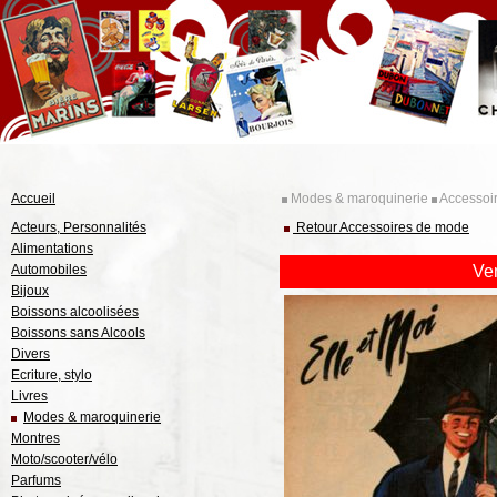
Accueil
Modes & maroquinerie
Accessoi
Acteurs, Personnalités
Retour Accessoires de mode
Alimentations
Automobiles
Ve
Bijoux
Boissons alcoolisées
Boissons sans Alcools
Divers
Ecriture, stylo
Livres
Modes & maroquinerie
Montres
Moto/scooter/vélo
Parfums